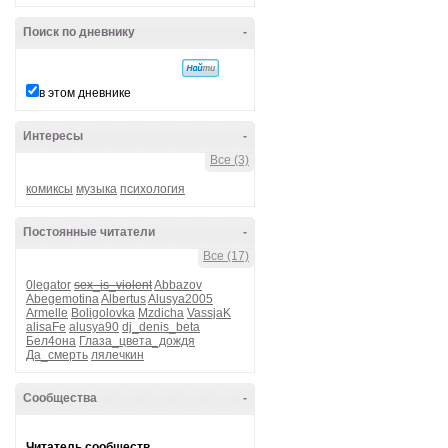
Поиск по дневнику
-
в этом дневнике
Интересы
-
Все (3)
комиксы
музыка
психология
Постоянные читатели
-
Все (17)
0legator
sex_is_violent
Abbazov
Abegemotina
Albertus
Alusya2005
Armelle
Boligolovka
Mzdicha
VassjaK
alisaFe
alusya90
dj_denis_beta
Бел4она
Глаза_цвета_дождя
Да_смерть
лялечкин
Сообщества
-
Читатель сообществ