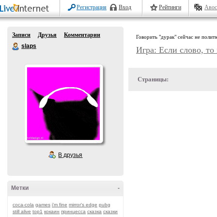
Регистрация
Вход
Рейтинги
Авос
Записи
Друзья
Комментарии
Говорить "дурак" сейчас не поли
slaps
Игра: Если слово, то
Страницы:
В друзья
Метки
-
coca-cola
games
i'm fine
mirror's edge
pubg
still alive
top1
кокаин
принцесса
сказка
сказки