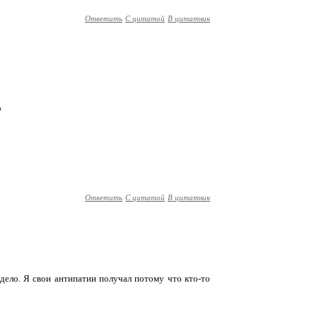
Ответить
С цитатой
В цитатник
о
Ответить
С цитатой
В цитатник
а дело. Я свои антипатии получал потому что кто-то