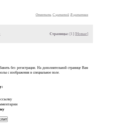
Ответить
С цитатой
В цитатник
»
Страницы:
[1] [
Новые
]
авить без регистрации. На дополнительной странице Вам
волы с изображения в специальное поле.
у:
 ссылку
омментарии
нку