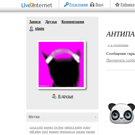
Регистрация
Вход
Рейтинги
Записи
Друзья
Комментарии
slaps
АНТИПА
+ в цитатник
Cообщение скры
Прочитать сооб
В друзья
Метки
-
coca-cola
games
i'm fine
mirror's edge
pubg
still alive
top1
кокаин
принцесса
сказка
сказки