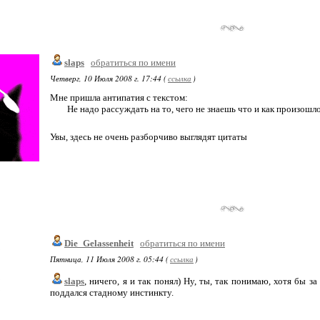
slaps
обратиться по имени
Четверг, 10 Июля 2008 г. 17:44 (
ссылка
)
Мне пришла антипатия с текстом:
Не надо рассуждать на то, чего не знаешь что и как произошл
Увы, здесь не очень разборчиво выглядят цитаты
Die_Gelassenheit
обратиться по имени
Пятница, 11 Июля 2008 г. 05:44 (
ссылка
)
slaps
, ничего, я и так понял) Ну, ты, так понимаю, хотя бы з
поддался стадному инстинкту.