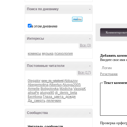
Поиск по дневнику
-
в этом дневнике
Комментироват
Интересы
-
Все (3)
комиксы
музыка
психология
Добавить комм
Введите свое имя и
Постоянные читатели
-
Все (17)
Регистрация
0legator
sex_is_violent
Abbazov
Текст коммен
Abegemotina
Albertus
Alusya2005
Armelle
Boligolovka
Mzdicha
VassjaK
alisaFe
alusya90
dj_denis_beta
Бел4она
Глаза_цвета_дождя
Да_смерть
лялечкин
Сообщества
-
Проверка орфог
Читатель сообществ