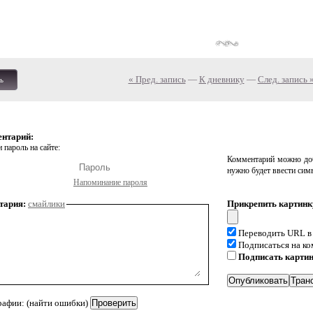
« Пред. запись
—
К дневнику
—
След. запись 
ь
ентарий:
 пароль на сайте:
Комментарий можно доб
нужно будет ввести сим
Напоминание пароля
тария:
смайлики
Прикрепить картинк
Переводить URL в
Подписаться на к
Подписать карти
рафии: (найти ошибки)