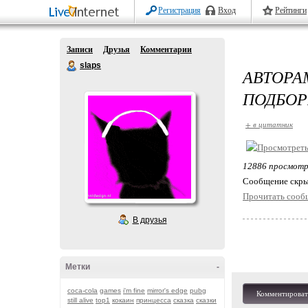
Регистрация
Вход
Рейтинги
Записи
Друзья
Комментарии
slaps
АВТОР
ПОДБОР
+ в цитатник
12886 просмот
Cообщение скры
Прочитать сооб
В друзья
Метки
-
coca-cola
games
i'm fine
mirror's edge
pubg
Комментироват
still alive
top1
кокаин
принцесса
сказка
сказки