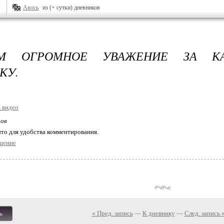
Авось
из (+ сутки) дневников
АМ ОГРОМНОЕ УВАЖЕНИЕ ЗА КА
КУ.
ров
то для удобства комментирования.
щение
« Пред. запись
—
К дневнику
—
След. запись 
ь