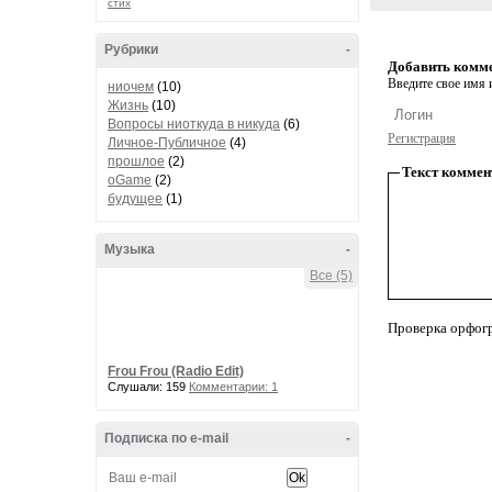
стих
Рубрики
-
Добавить комм
Введите свое имя и
ниочем
(10)
Жизнь
(10)
Вопросы ниоткуда в никуда
(6)
Регистрация
Личное-Публичное
(4)
прошлое
(2)
Текст коммен
oGame
(2)
будущее
(1)
Музыка
-
Все (5)
Проверка орфог
Frou Frou (Radio Edit)
Слушали: 159
Комментарии: 1
Подписка по e-mail
-