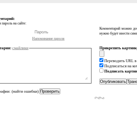
ентарий:
 пароль на сайте:
Комментарий можно доб
нужно будет ввести сим
Напоминание пароля
тария:
смайлики
Прикрепить картинк
Переводить URL в
Подписаться на к
Подписать карти
рафии: (найти ошибки)