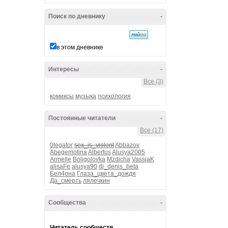
Поиск по дневнику
-
в этом дневнике
Интересы
-
Все (3)
комиксы
музыка
психология
Постоянные читатели
-
Все (17)
0legator
sex_is_violent
Abbazov
Abegemotina
Albertus
Alusya2005
Armelle
Boligolovka
Mzdicha
VassjaK
alisaFe
alusya90
dj_denis_beta
Бел4она
Глаза_цвета_дождя
Да_смерть
лялечкин
Сообщества
-
Читатель сообществ