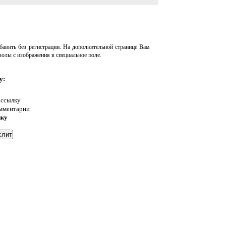
авить без регистрации. На дополнительной странице Вам
волы с изображения в специальное поле.
у:
 ссылку
омментарии
нку