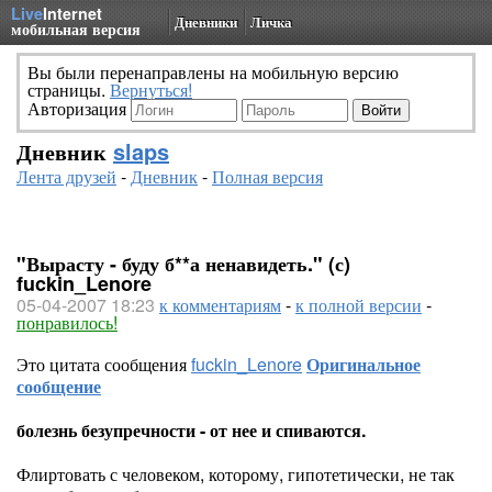
Live
Internet
Дневники
Личка
мобильная версия
Вы были перенаправлены на мобильную версию
страницы.
Вернуться!
Авторизация
Дневник
slaps
Лента друзей
-
Дневник
-
Полная версия
"Вырасту - буду б**а ненавидеть." (с)
fuckin_Lenore
05-04-2007 18:23
к комментариям
-
к полной версии
-
понравилось!
Это цитата сообщения
fuckin_Lenore
Оригинальное
сообщение
болезнь безупречности - от нее и спиваются.
Флиртовать с человеком, которому, гипотетически, не так