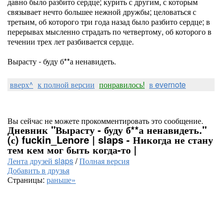
давно было разбито сердце; курить с другим, с которым
связывает нечто большее нежной дружбы; целоваться с
третьим, об которого три года назад было разбито сердце; в
перерывах мысленно страдать по четвертому, об которого в
течении трех лет разбивается сердце.
Вырасту - буду б**а ненавидеть.
вверх^
к полной версии
понравилось!
в evernote
Вы сейчас не можете прокомментировать это сообщение.
Дневник "Вырасту - буду б**а ненавидеть."
(с) fuckin_Lenore | slaps - Никогда не стану
тем кем мог быть когда-то |
Лента друзей slaps
/
Полная версия
Добавить в друзья
Страницы:
раньше»