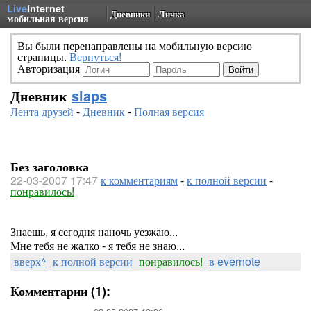
Live
Internet
Дневники
Личка
мобильная версия
Вы были перенаправлены на мобильную версию
страницы.
Вернуться!
Авторизация
Дневник
slaps
Лента друзей
-
Дневник
-
Полная версия
Без заголовка
22-03-2007 17:47
к комментариям
-
к полной версии
-
понравилось!
Знаешь, я сегодня наночь уезжаю...
Мне тебя не жалко - я тебя не знаю...
вверх^
к полной версии
понравилось!
в evernote
Комментарии (1):