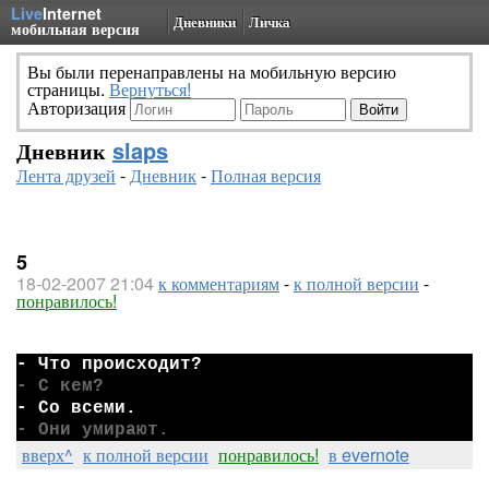
Live
Internet
Дневники
Личка
мобильная версия
Вы были перенаправлены на мобильную версию
страницы.
Вернуться!
Авторизация
Дневник
slaps
Лента друзей
-
Дневник
-
Полная версия
5
18-02-2007 21:04
к комментариям
-
к полной версии
-
понравилось!
- Что происходит?
- С кем?
- Со всеми.
- Они умирают.
вверх^
к полной версии
понравилось!
в evernote