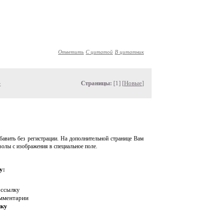
Ответить
С цитатой
В цитатник
»
Страницы:
[1] [
Новые
]
авить без регистрации. На дополнительной странице Вам
волы с изображения в специальное поле.
у:
 ссылку
омментарии
нку