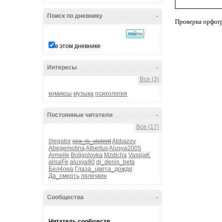
Поиск по дневнику
-
Проверка орфог
в этом дневнике
Интересы
-
Все (3)
комиксы
музыка
психология
Постоянные читатели
-
Все (17)
0legator
sex_is_violent
Abbazov
Abegemotina
Albertus
Alusya2005
Armelle
Boligolovka
Mzdicha
VassjaK
alisaFe
alusya90
dj_denis_beta
Бел4она
Глаза_цвета_дождя
Да_смерть
лялечкин
Сообщества
-
Читатель сообществ