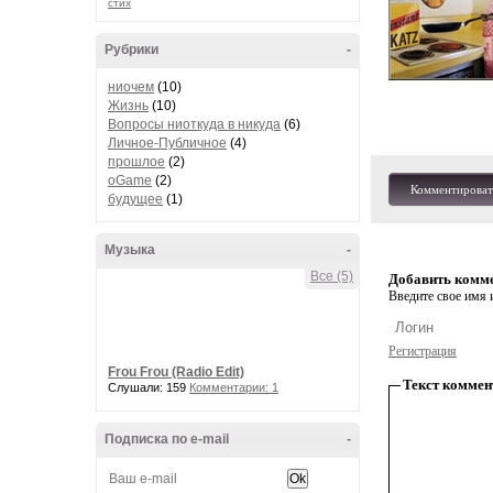
стих
Рубрики
-
ниочем
(10)
Жизнь
(10)
Вопросы ниоткуда в никуда
(6)
Личное-Публичное
(4)
прошлое
(2)
oGame
(2)
Комментироват
будущее
(1)
Музыка
-
Все (5)
Добавить комм
Введите свое имя и
Регистрация
Frou Frou (Radio Edit)
Текст коммен
Слушали: 159
Комментарии: 1
Подписка по e-mail
-