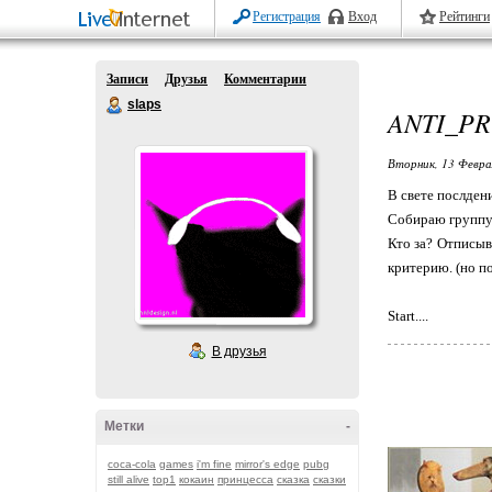
Регистрация
Вход
Рейтинги
Записи
Друзья
Комментарии
slaps
ANTI_PR
Вторник, 13 Февра
В свете послден
Собираю группу 
Кто за? Отписыв
критерию. (но п
Start....
В друзья
Метки
-
coca-cola
games
i'm fine
mirror's edge
pubg
still alive
top1
кокаин
принцесса
сказка
сказки