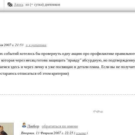
Авось
из (+ сутки) дневников
ля 2007 г. 21:53
+ в цитатник
их событий хотелось бы провернуть одну акцию про профилактике правильного
которая через месяц готова защищать "правду" абсурдную, но подтвержденн
аемся здесь и через личку я уже посвящаю в детали плана. Если вы не получит
остараюсь отписаться об этом критерии)
Любер
обратиться по имени
Вторник, 13 Февраля 2007 г. 22:25 (
ссылка
)