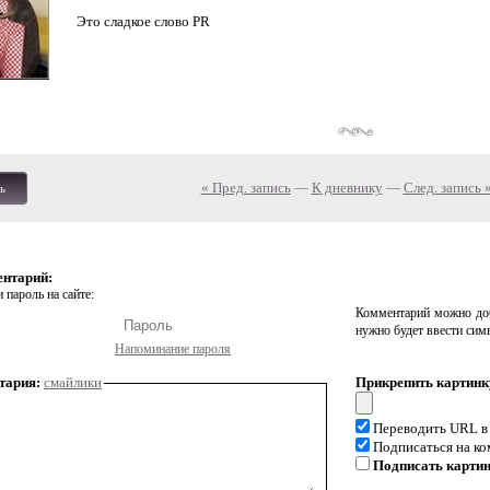
Это сладкое слово PR
« Пред. запись
—
К дневнику
—
След. запись 
ь
ентарий:
 пароль на сайте:
Комментарий можно доб
нужно будет ввести сим
Напоминание пароля
тария:
смайлики
Прикрепить картинк
Переводить URL в
Подписаться на к
Подписать карти