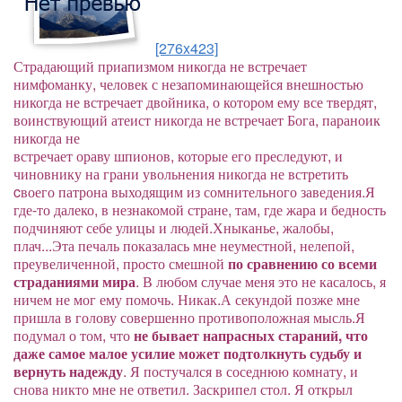
[276x423]
Страдающий приапизмом никогда не встречает
нимфоманку, человек с незапоминающейся внешностью
никогда не встречает двойника, о котором ему все твердят,
воинствующий атеист никогда не встречает Бога, параноик
никогда не
встречает ораву шпионов, которые его преследуют, и
чиновнику на грани увольнения никогда не встретить
cвоего патрона выходящим из сомнительного заведения.
Я
где-то далеко, в незнакомой стране, там, где жара и бедность
подчиняют себе улицы и людей.
Хныканье, жалобы,
плач...Эта печаль показалась мне неуместной, нелепой,
преувеличенной, просто смешной
по сравнению со всеми
страданиями мира
. В любом случае меня это не касалось, я
ничем не мог ему помочь. Никак.А секундой позже мне
пришла в голову совершенно противоположная мысль.Я
подумал о том, что
не бывает напрасных стараний, что
даже самое малое усилие может подтолкнуть судьбу и
вернуть надежду
. Я постучался в соседнюю
комнату, и
снова никто мне не ответил. Заскрипел стол. Я открыл