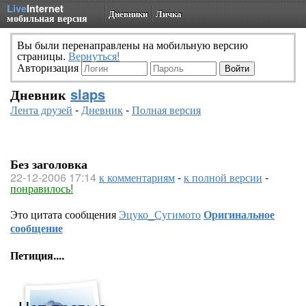
Live
Internet
Дневники
Личка
мобильная версия
Вы были перенаправлены на мобильную версию
страницы.
Вернуться!
Авторизация
Дневник
slaps
Лента друзей
-
Дневник
-
Полная версия
Без заголовка
22-12-2006 17:14
к комментариям
-
к полной версии
-
понравилось!
Это цитата сообщения
Эцуко_Сугимото
Оригинальное
сообщение
Петиция....