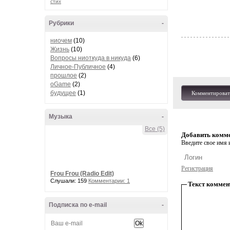
стих
Рубрики
-
ниочем
(10)
Жизнь
(10)
Вопросы ниоткуда в никуда
(6)
Личное-Публичное
(4)
прошлое
(2)
oGame
(2)
будущее
(1)
Комментироват
Музыка
-
Все (5)
Добавить комм
Введите свое имя и
Регистрация
Frou Frou (Radio Edit)
Слушали: 159
Комментарии: 1
Текст коммен
Подписка по e-mail
-