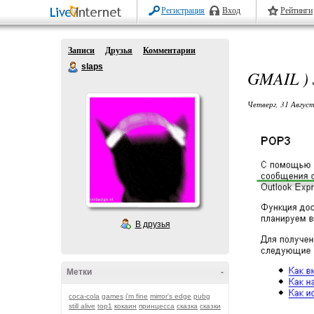
Регистрация
Вход
Рейтинги
Записи
Друзья
Комментарии
slaps
GMAIL )
Четверг, 31 Август
В друзья
Метки
-
coca-cola
games
i'm fine
mirror's edge
pubg
still alive
top1
кокаин
принцесса
сказка
сказки