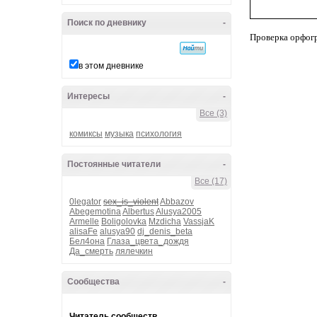
Поиск по дневнику
-
Проверка орфог
в этом дневнике
Интересы
-
Все (3)
комиксы
музыка
психология
Постоянные читатели
-
Все (17)
0legator
sex_is_violent
Abbazov
Abegemotina
Albertus
Alusya2005
Armelle
Boligolovka
Mzdicha
VassjaK
alisaFe
alusya90
dj_denis_beta
Бел4она
Глаза_цвета_дождя
Да_смерть
лялечкин
Сообщества
-
Читатель сообществ