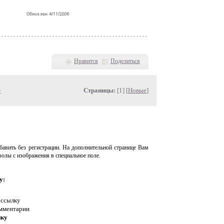
Нравится
Поделиться
»
Страницы:
[1] [
Новые
]
авить без регистрации. На дополнительной странице Вам
волы с изображения в специальное поле.
у:
 ссылку
омментарии
нку